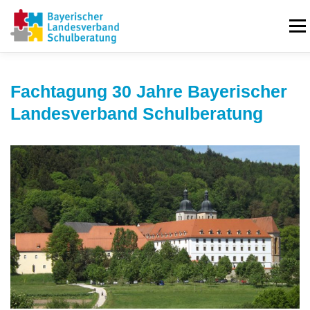
Zum
Inhalt
Menü
springen
ÜBER UNS
JETZT BEITRETEN
IN ZAHLEN
Fachtagung 30 Jahre Bayerischer
Landesverband Schulberatung
VORSTAND
NEUIGKEITEN
KONTAKT