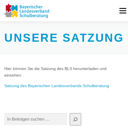
Zum
Inhalt
Menü
springen
ÜBER UNS
JETZT BEITRETEN
IN ZAHLEN
UNSERE SATZUNG
VORSTAND
NEUIGKEITEN
KONTAKT
Hier können Sie die Satzung des BLS herunterladen und
einsehen:
Satzung des Bayerischen Landesverbands Schulberatung
Suchen